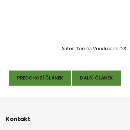
Autor: Tomáš Vondráček DiS.
PŘEDCHOZÍ ČLÁNEK
DALŠÍ ČLÁNEK
Zápatí
Kontakt