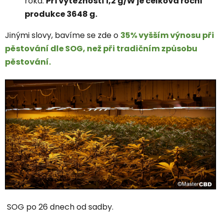
roka.
Při výtěžnosti 1,2 g/W je celková roční
produkce 3648 g.
Jinými slovy, bavíme se zde o
35% vyšším výnosu při
pěstování dle SOG, než při tradičním způsobu
pěstování.
SOG po 26 dnech od sadby.