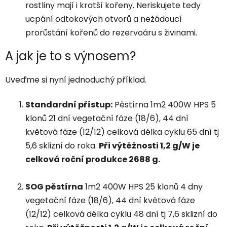
rostliny mají i kratší kořeny. Neriskujete tedy
ucpání odtokových otvorů a nežádoucí
prorůstání kořenů do rezervoáru s živinami.
A jak je to s výnosem?
Uveďme si nyní jednoduchý příklad.
Standardní přístup:
Pěstírna 1m2 400W HPS 5
klonů 21 dní vegetační fáze (18/6), 44 dní
květová fáze (12/12) celková délka cyklu 65 dní tj
5,6 sklizní do roka.
Při výtěžnosti 1,2 g/W je
celková roční produkce 2688 g.
SOG pěstírna
1m2 400W HPS 25 klonů 4 dny
vegetační fáze (18/6), 44 dní květová fáze
(12/12) celková délka cyklu 48 dní tj 7,6 sklizní do