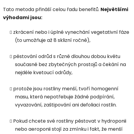
Tato metoda přináší celou řadu benefitů.
Největšími
výhodami jsou:
zkrácení nebo i úplné vynechání vegetativní fáze
(to umožňuje až 8 sklizní ročně),
pěstování odrůd s různě dlouhou dobou květu
současně bez zbytečných prostojů a čekání na
nejdéle kvetoucí odrůdy,
protože jsou rostliny menší, tvoří homogenní
masu, která nepotřebuje žádné podpírání,
vyvazování, zaštipování ani defoliaci rostlin.
Pokud chcete své rostliny pěstovat v hydroponii
nebo aeroponii stojí za zmínku i fakt, že menší