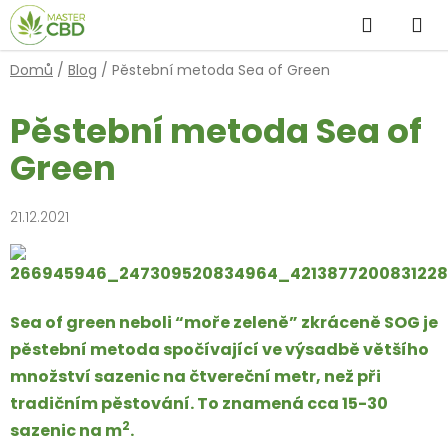
Přejít na obsah
Hledat
NÁ
Domů
/
Blog
/
Pěstební metoda Sea of Green
Pěstební metoda Sea of
Green
21.12.2021
Sea of green neboli “moře zeleně” zkráceně SOG je
pěstební metoda spočívající ve výsadbě většího
množství sazenic na čtvereční metr, než při
tradičním pěstování. To znamená cca 15-30
2
sazen
ic
na m
.